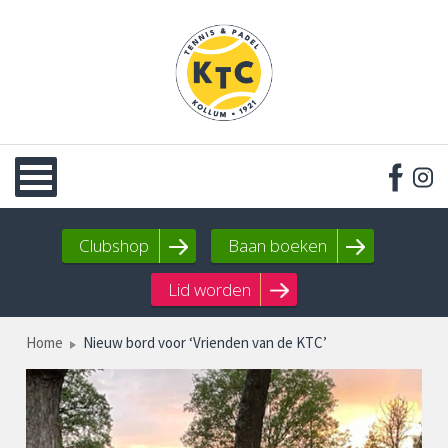
Clubshop
Baan boeken
Lid worden
Home
Nieuw bord voor ‘Vrienden van de KTC’