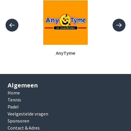
yTyme
Glasservice van de
Algemeen
Home
Tennis
Padel
Veelgestelde vragen
Sponsoren
Contact & Adres