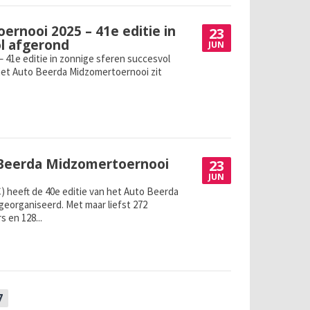
rnooi 2025 – 41e editie in
23
l afgerond
JUN
 41e editie in zonnige sferen succesvol
 het Auto Beerda Midzomertoernooi zit
o Beerda Midzomertoernooi
23
JUN
) heeft de 40e editie van het Auto Beerda
eorganiseerd. Met maar liefst 272
 en 128...
7