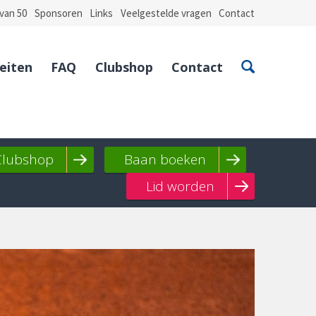
van 50
Sponsoren
Links
Veelgestelde vragen
Contact
teiten
FAQ
Clubshop
Contact
Clubshop
Baan boeken
Lid worden