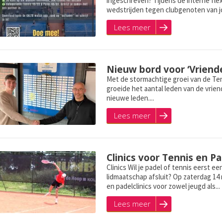
ingeschreven? Tijdens de interne fle
wedstrijden tegen clubgenoten van jo
Lees meer
Nieuw bord voor ‘Vriend
Met de stormachtige groei van de Ten
groeide het aantal leden van de vrien
nieuwe leden....
Lees meer
Clinics voor Tennis en P
Clinics Wil je padel of tennis eerst e
lidmaatschap afsluit? Op zaterdag 14
en padelclinics voor zowel jeugd als...
Lees meer