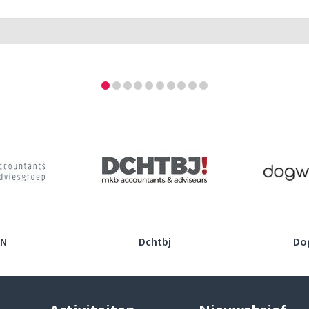
Dchtbj
Dogwash