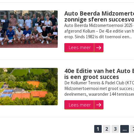
Auto Beerda Midzomertoe
zonnige sferen succesvo
Auto Beerda Midzomertoernooi 2025 –
afgerond Kollum – De 41e editie van
erop. Sinds 1982 is dit toernooi een...
Lees meer
40e Editie van het Aut
is een groot succes
De Kollumer Tennis & Padel Club (KTC
Midzomertoernooi met groot succes g
deelnemers, waaronder 144 tennissers
Lees meer
1
2
3
…