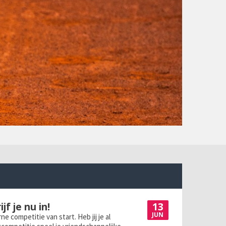
13
jf je nu in!
JUN
e competitie van start. Heb jij je al