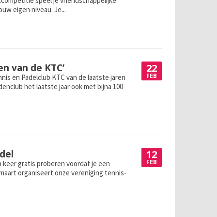
xcompetitie speel je vriendschappelijke
uw eigen niveau. Je...
22
en van de KTC’
FEB
nis en Padelclub KTC van de laatste jaren
denclub het laatste jaar ook met bijna 100
12
adel
FEB
en keer gratis proberen voordat je een
 maart organiseert onze vereniging tennis-