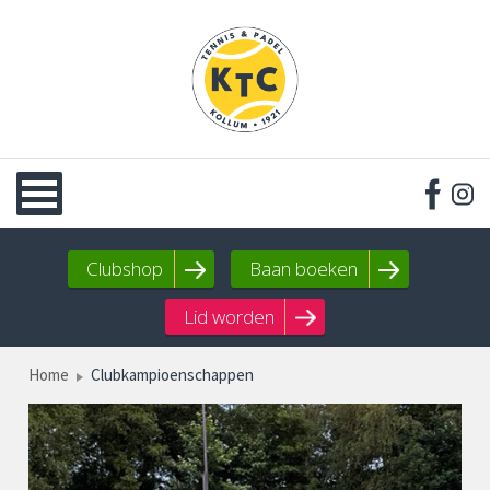
Clubshop
Baan boeken
Lid worden
Home
Clubkampioenschappen