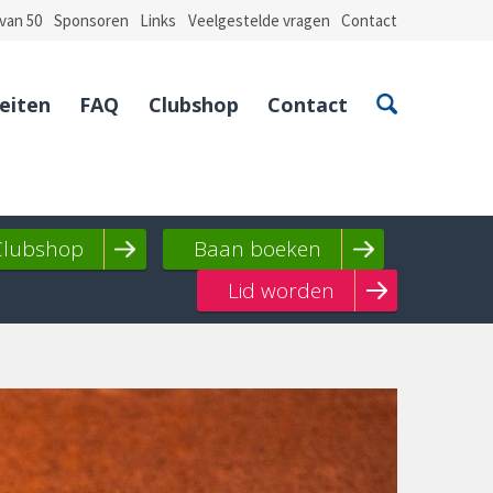
van 50
Sponsoren
Links
Veelgestelde vragen
Contact
teiten
FAQ
Clubshop
Contact
Clubshop
Baan boeken
Lid worden