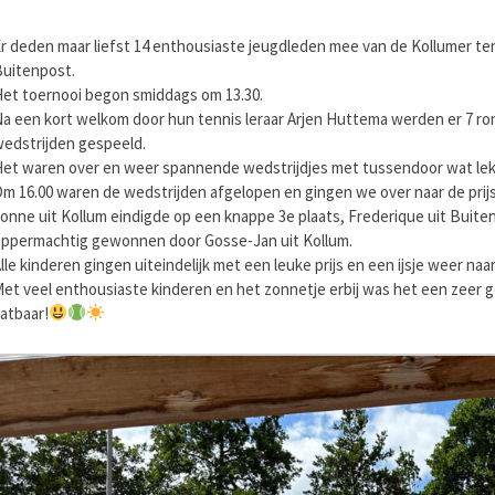
r deden maar liefst 14 enthousiaste jeugdleden mee van de Kollumer ten
uitenpost.
et toernooi begon smiddags om 13.30.
a een kort welkom door hun tennis leraar Arjen Huttema werden er 7 ro
edstrijden gespeeld.
et waren over en weer spannende wedstrijdjes met tussendoor wat lek
m 16.00 waren de wedstrijden afgelopen en gingen we over naar de prijs
onne uit Kollum eindigde op een knappe 3e plaats, Frederique uit Buite
ppermachtig gewonnen door Gosse-Jan uit Kollum.
lle kinderen gingen uiteindelijk met een leuke prijs en een ijsje weer naar
et veel enthousiaste kinderen en het zonnetje erbij was het een zeer g
atbaar!