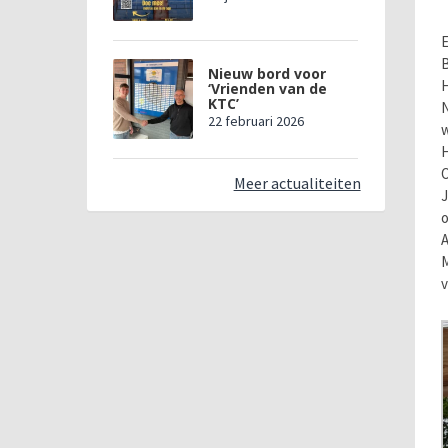
E
B
Nieuw bord voor
H
‘Vrienden van de
KTC’
N
22 februari 2026
w
H
O
Meer actualiteiten
J
o
A
M
v