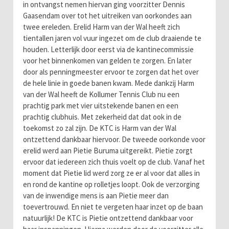
in ontvangst nemen hiervan ging voorzitter Dennis
Gaasendam over tot het uitreiken van oorkondes aan
twee ereleden. Erelid Harm van der Wal heeft zich
tientallen jaren vol vuur ingezet om de club draaiende te
houden. Letterlijk door eerst via de kantinecommissie
voor het binnenkomen van gelden te zorgen. En later
door als penningmeester ervoor te zorgen dat het over
de hele linie in goede banen kwam. Mede dankzij Harm
van der Wal heeft de Kollumer Tennis Club nu een
prachtig park met vier uitstekende banen en een
prachtig clubhuis. Met zekerheid dat dat ook in de
toekomst zo zal zijn. De KTC is Harm van der Wal
ontzettend dankbaar hiervoor. De tweede oorkonde voor
erelid werd aan Pietie Buruma uitgereikt. Pietie zorgt
ervoor dat iedereen zich thuis voelt op de club. Vanaf het
moment dat Pietie lid werd zorg ze er al voor dat alles in
en rond de kantine op rolletjes loopt. Ook de verzorging
van de inwendige mens is aan Pietie meer dan
toevertrouwd. En niet te vergeten haar inzet op de baan
natuurlijk! De KTC is Pietie ontzettend dankbaar voor