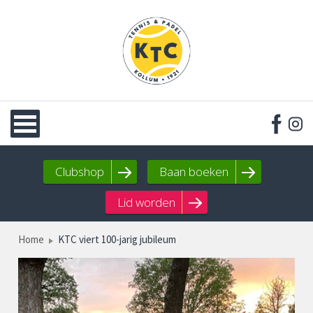
Clubshop
Baan boeken
Lid worden
Home
KTC viert 100-jarig jubileum