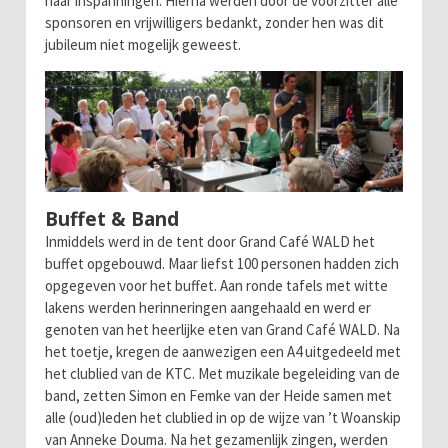
haar inspanningen. Hierna werden door de voorzitter alle
sponsoren en vrijwilligers bedankt, zonder hen was dit
jubileum niet mogelijk geweest.
Buffet & Band
Inmiddels werd in de tent door Grand Café WALD het
buffet opgebouwd. Maar liefst 100 personen hadden zich
opgegeven voor het buffet. Aan ronde tafels met witte
lakens werden herinneringen aangehaald en werd er
genoten van het heerlijke eten van Grand Café WALD. Na
het toetje, kregen de aanwezigen een A4 uitgedeeld met
het clublied van de KTC. Met muzikale begeleiding van de
band, zetten Simon en Femke van der Heide samen met
alle (oud)leden het clublied in op de wijze van ’t Woanskip
van Anneke Douma. Na het gezamenlijk zingen, werden