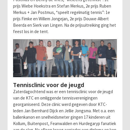
prijs Wiebe Hoekstra en Stefan Merkus, 2e prijs Ruben
Merkus + Jan Postmus, “speelt regelmatig tennis”: 1e
prijs Fimke en Willem Jongejan, 2e prijs Douwe-Albert
Beerda en Sierk van Lingen. Na de prijsuitreiking ging het
feest los in de tent.
Tennisclinic voor de jeugd
Zaterdagochtend was er een tennisclinic voor de jeugd
van de KTC en omliggende tennisverenigingen
georganiseerd. Deze clinic werd gegeven door KTC-
leden Jan Bernhard Dijck en Jellie Jongsma. Met o.a. een
ballenkanon en snelheidsmeter gingen 17 kinderen uit
Kollum, Buitenpost, Feanwalden en Hurdegaryp fanatiek
aan de slag. Na afloop kreeg eenieder een diploma en kon