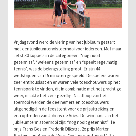
Vrijdagavond werd de viering van het jubileum gestart
met een jubileumtennistoernooi voor iedereen. Met maar
liefst 30 koppels in de categorieën: “nog nooit
getennist”, “weleens getennist” en “speelt regelmatig
tennis”, was de belangstelling groot. Er zijn 44
wedstrijden van 15 minuten gespeeld. De spelers waren
zeer enthousiast en er waren vele toeschouwers op het
tennispark te vinden, dit in combinatie met het prachtige
weer, maakte het zeer gezellig. Na afloop van het
toernooi werden de deelnemers en toeschouwers
uitgenodigd in de feesttent voor de prijsuitreiking en
een optreden van Johnny de Vries. De winnaars van het
jubileumtennistoernooi zijn: “nog nooit getennist”: 1e
prijs Frans Bos en Frederik Dijkstra, 2e prijs Marten
Postmus en Benny de Vries, “weleens getennist”: 1e